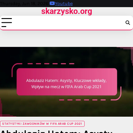
Skip
Thursday, Jun 18, 2026
Youtube
skarzysko.org
to
content
STATYSTYKI ZAWODNIKÓW W FIFA ARAB CUP 2021