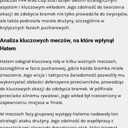
podczas FIFA Arab Cup 2021 dzięki swoim strategicznym
asystom i kluczowym wkładom. Jego zdolność do tworzenia
okazji do zdobycia bramek nie tylko prowadziła do zwycięstw,
ale także podnosiła morale drużyny, szczególnie w
krytycznych fazach pucharowych.
Analiza kluczowych meczów, na które wpłynął
Hatem
Hatem odegrał kluczową rolę w kilku ważnych meczach,
szczególnie w fazie pucharowej, gdzie każda bramka miała
znaczenie. Jego wizja i taktyczna świadomość pozwoliły mu
wykorzystać słabości defensywne przeciwników, prowadząc
do kluczowych okazji do zdobycia bramek. W półfinale
przeciwko silnemu rywalowi, jego wkład był nieoceniony w
zapewnieniu miejsca w finale.
W meczach fazy grupowej występy Hatema nadawały ton
strategii ataku drużyny. Jego zdolność do współpracy z
napastnikami stworzyła dynamiczny atak, który trzymał