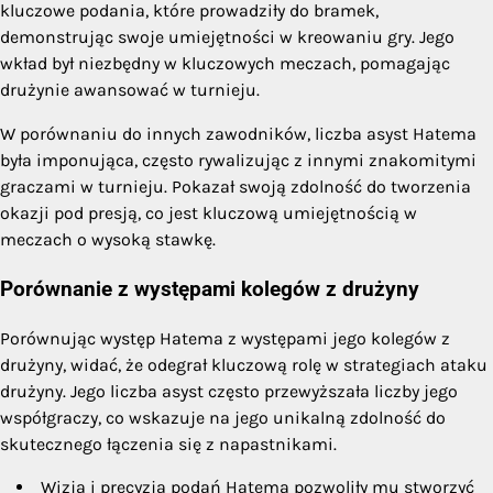
kluczowe podania, które prowadziły do bramek,
demonstrując swoje umiejętności w kreowaniu gry. Jego
wkład był niezbędny w kluczowych meczach, pomagając
drużynie awansować w turnieju.
W porównaniu do innych zawodników, liczba asyst Hatema
była imponująca, często rywalizując z innymi znakomitymi
graczami w turnieju. Pokazał swoją zdolność do tworzenia
okazji pod presją, co jest kluczową umiejętnością w
meczach o wysoką stawkę.
Porównanie z występami kolegów z drużyny
Porównując występ Hatema z występami jego kolegów z
drużyny, widać, że odegrał kluczową rolę w strategiach ataku
drużyny. Jego liczba asyst często przewyższała liczby jego
współgraczy, co wskazuje na jego unikalną zdolność do
skutecznego łączenia się z napastnikami.
Wizja i precyzja podań Hatema pozwoliły mu stworzyć