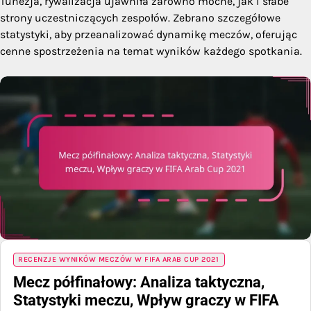
Tunezja, rywalizacja ujawniła zarówno mocne, jak i słabe
strony uczestniczących zespołów. Zebrano szczegółowe
statystyki, aby przeanalizować dynamikę meczów, oferując
cenne spostrzeżenia na temat wyników każdego spotkania.
RECENZJE WYNIKÓW MECZÓW W FIFA ARAB CUP 2021
Mecz półfinałowy: Analiza taktyczna,
Statystyki meczu, Wpływ graczy w FIFA