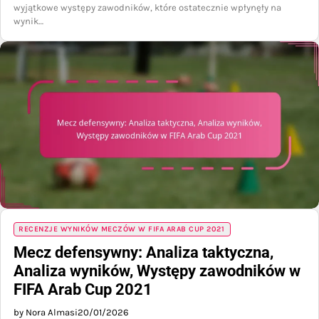
wyjątkowe występy zawodników, które ostatecznie wpłynęły na
wynik…
RECENZJE WYNIKÓW MECZÓW W FIFA ARAB CUP 2021
Mecz defensywny: Analiza taktyczna,
Analiza wyników, Występy zawodników w
FIFA Arab Cup 2021
by Nora Almasi
20/01/2026