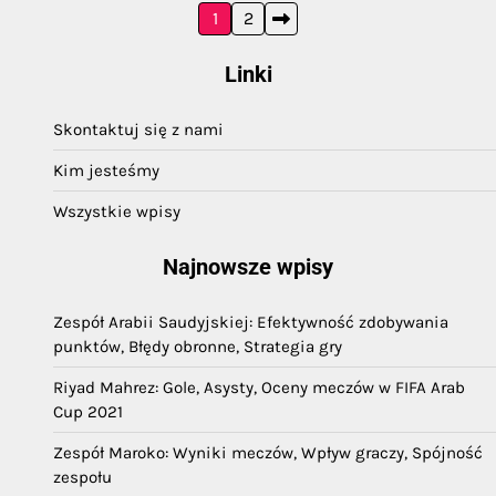
Posts
1
2
pagination
Linki
Skontaktuj się z nami
Kim jesteśmy
Wszystkie wpisy
Najnowsze wpisy
Zespół Arabii Saudyjskiej: Efektywność zdobywania
punktów, Błędy obronne, Strategia gry
Riyad Mahrez: Gole, Asysty, Oceny meczów w FIFA Arab
Cup 2021
Zespół Maroko: Wyniki meczów, Wpływ graczy, Spójność
zespołu