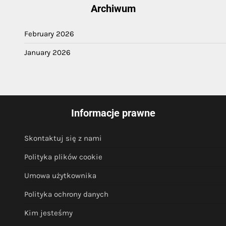
Archiwum
February 2026
January 2026
Informacje prawne
Skontaktuj się z nami
Polityka plików cookie
Umowa użytkownika
Polityka ochrony danych
Kim jesteśmy