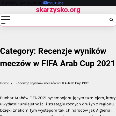
Skip
Thursday, Jun 18, 2026
Youtube
skarzysko.org
to
content
Category:
Recenzje wyników
meczów w FIFA Arab Cup 2021
Home
Recenzje wyników meczów w FIFA Arab Cup 2021
Puchar Arabów FIFA 2021 był emocjonującym turniejem, który
uwydatnił umiejętności i strategie różnych drużyn z regionu.
Dzięki znakomitym występom takich narodów jak Algieria i