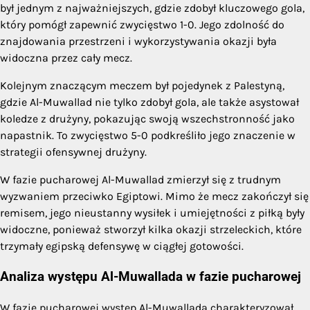
był jednym z najważniejszych, gdzie zdobył kluczowego gola,
który pomógł zapewnić zwycięstwo 1-0. Jego zdolność do
znajdowania przestrzeni i wykorzystywania okazji była
widoczna przez cały mecz.
Kolejnym znaczącym meczem był pojedynek z Palestyną,
gdzie Al-Muwallad nie tylko zdobył gola, ale także asystował
koledze z drużyny, pokazując swoją wszechstronność jako
napastnik. To zwycięstwo 5-0 podkreśliło jego znaczenie w
strategii ofensywnej drużyny.
W fazie pucharowej Al-Muwallad zmierzył się z trudnym
wyzwaniem przeciwko Egiptowi. Mimo że mecz zakończył się
remisem, jego nieustanny wysiłek i umiejętności z piłką były
widoczne, ponieważ stworzył kilka okazji strzeleckich, które
trzymały egipską defensywę w ciągłej gotowości.
Analiza występu Al-Muwallada w fazie pucharowej
W fazie pucharowej występ Al-Muwallada charakteryzował