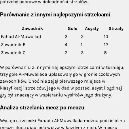
potrzebę poprawy w dokładności strzałów.
Porównanie z innymi najlepszymi strzelcami
Zawodnik
Gole
Asysty
Strzały
Fahad Al-Muwallad
3
2
10
Zawodnik B
4
1
12
Zawodnik C
2
3
8
W porównaniu z innymi najlepszymi strzelcami w turnieju,
trzy gole Al-Muwallada uplasowały go w gronie czołowych
zawodników. Choć nie zajął pierwszego miejsca w
klasyfikacji strzelców, jego wkład w postaci asyst i ogólnej
gry był znaczący w wspieraniu wysiłków jego drużyny.
Analiza strzelania mecz po meczu
Występ strzelecki Fahada Al-Muwallada można podzielić na
mecze, ilustrując jego wpływ w każdym z nich. W meczu