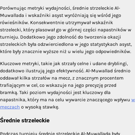
Porównując metryki wydajności, średnie strzeleckie Al-
Muwallada i wskaźniki asyst wyróżniają się wśród jego
rówieśników. Konsekwentnie utrzymywał wskaźnik
strzelecki, który plasował go w górnej części napastników w
turnieju. Dodatkowo jego zdolność do tworzenia okazji
strzeleckich była odzwierciedlona w jego statystykach asyst,
które były znacznie wyższe niż u wielu jego odpowiedników.
Kluczowe metryki, takie jak strzały celne i udane dryblingi,
dodatkowo ilustrują jego efektywność. Al-Muwallad średnio
oddawał kilka strzałów na mecz, z znacznym procentem
trafiającym w cel, co wskazuje na jego precyzję przed
bramką. Taki poziom wydajności jest kluczowy dla
napastnika, który ma na celu wywarcie znaczącego wpływu
w
meczach
o wysoką stawkę.
Średnie strzeleckie
Podczas turnieju średnie strzeleckie Al-Muwallada były