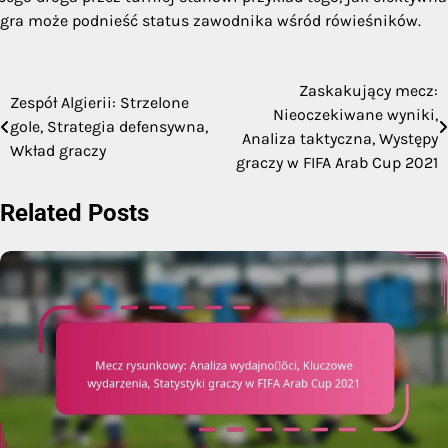
gra może podnieść status zawodnika wśród rówieśników.
Zaskakujący mecz:
Post
Zespół Algierii: Strzelone
Nieoczekiwane wyniki,
gole, Strategia defensywna,
navigation
Analiza taktyczna, Występy
Wkład graczy
graczy w FIFA Arab Cup 2021
Related Posts