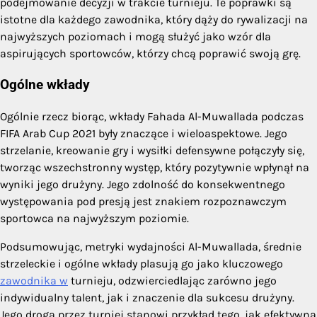
podejmowanie decyzji w trakcie turnieju. Te poprawki są
istotne dla każdego zawodnika, który dąży do rywalizacji na
najwyższych poziomach i mogą służyć jako wzór dla
aspirujących sportowców, którzy chcą poprawić swoją grę.
Ogólne wkłady
Ogólnie rzecz biorąc, wkłady Fahada Al-Muwallada podczas
FIFA Arab Cup 2021 były znaczące i wieloaspektowe. Jego
strzelanie, kreowanie gry i wysiłki defensywne połączyły się,
tworząc wszechstronny występ, który pozytywnie wpłynął na
wyniki jego drużyny. Jego zdolność do konsekwentnego
występowania pod presją jest znakiem rozpoznawczym
sportowca na najwyższym poziomie.
Podsumowując, metryki wydajności Al-Muwallada, średnie
strzeleckie i ogólne wkłady plasują go jako kluczowego
zawodnika w
turnieju, odzwierciedlając zarówno jego
indywidualny talent, jak i znaczenie dla sukcesu drużyny.
Jego droga przez turniej stanowi przykład tego, jak efektywna