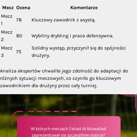
Mecz
Ocena
Komentarze
Mecz
78
Kluczowy zawodnik z asystą.
1
Mecz
80
Wybitny drybling i praca defensywna.
2
Mecz
Solidny występ, przyczynił się do spójności
75
3
drużyny.
Analiza ekspertów chwaliła jego zdolność do adaptacji do
różnych sytuacji meczowych, co czyniło go kluczowym
zawodnikiem dla drużyny przez cały turniej.