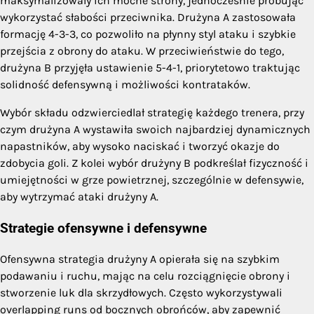
maksymalizowały ich mocne strony, jednocześnie próbując
wykorzystać słabości przeciwnika. Drużyna A zastosowała
formację 4-3-3, co pozwoliło na płynny styl ataku i szybkie
przejścia z obrony do ataku. W przeciwieństwie do tego,
drużyna B przyjęła ustawienie 5-4-1, priorytetowo traktując
solidność defensywną i możliwości kontrataków.
Wybór składu odzwierciedlał strategię każdego trenera, przy
czym drużyna A wystawiła swoich najbardziej dynamicznych
napastników, aby wysoko naciskać i tworzyć okazje do
zdobycia goli. Z kolei wybór drużyny B podkreślał fizyczność i
umiejętności w grze powietrznej, szczególnie w defensywie,
aby wytrzymać ataki drużyny A.
Strategie ofensywne i defensywne
Ofensywna strategia drużyny A opierała się na szybkim
podawaniu i ruchu, mając na celu rozciągnięcie obrony i
stworzenie luk dla skrzydłowych. Często wykorzystywali
overlapping runs od bocznych obrońców, aby zapewnić