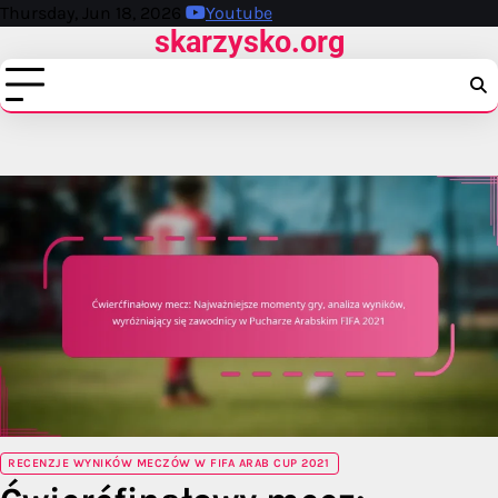
Skip
Thursday, Jun 18, 2026
Youtube
skarzysko.org
to
content
RECENZJE WYNIKÓW MECZÓW W FIFA ARAB CUP 2021