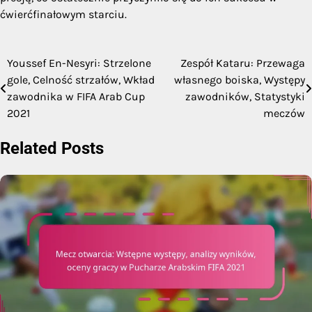
ćwierćfinałowym starciu.
Youssef En-Nesyri: Strzelone
Zespół Kataru: Przewaga
Post
gole, Celność strzałów, Wkład
własnego boiska, Występy
navigation
zawodnika w FIFA Arab Cup
zawodników, Statystyki
2021
meczów
Related Posts